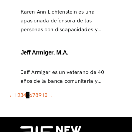
Karen-Ann Lichtenstein es una
apasionada defensora de las
personas con discapacidades y...
Jeff Armiger. M.A.
Jeff Armiger es un veterano de 40
años de la banca comunitaria y...
←
1
2
3
4
5
6
7
8
9
10
→