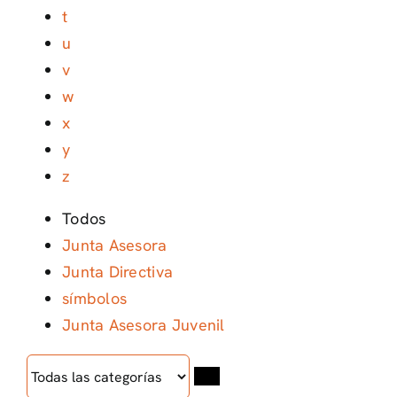
t
u
v
w
x
y
z
Todos
Junta Asesora
Junta Directiva
símbolos
Junta Asesora Juvenil