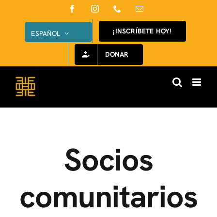
Saltar
Facebook
Instagram
Teléfono
Correo
electrónico
al
¡INSCRÍBETE HOY!
ESPAÑOL
contenido
DONAR
Socios
comunitarios