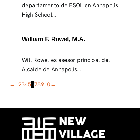
departamento de ESOL en Annapolis
High School,...
William F. Rowel, M.A.
Will Rowel es asesor principal del
Alcalde de Annapolis...
←
1
2
3
4
5
6
7
8
9
10
→