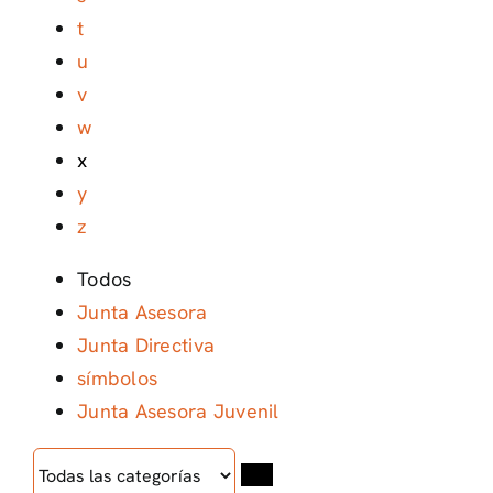
t
u
v
w
x
y
z
Todos
Junta Asesora
Junta Directiva
símbolos
Junta Asesora Juvenil