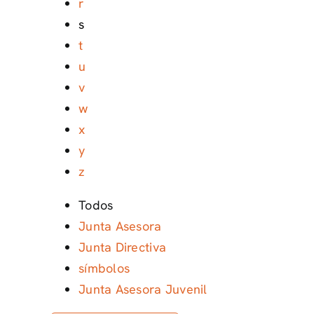
r
s
t
u
v
w
x
y
z
Todos
Junta Asesora
Junta Directiva
símbolos
Junta Asesora Juvenil