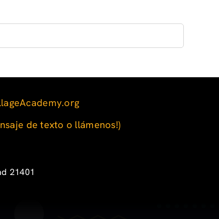
llageAcademy.org
nsaje de texto o llámenos!)
and 21401