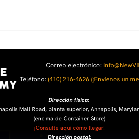
Correo electrónico:
Info@NewVi
Teléfono: ‪
(410) 216-4626
‬
(¡Envíenos un me
Dirección física:
apolis Mall Road, planta superior, Annapolis, Maryl
(encima de Container Store)
¡Consulte aquí cómo llegar!
Dirección postal: