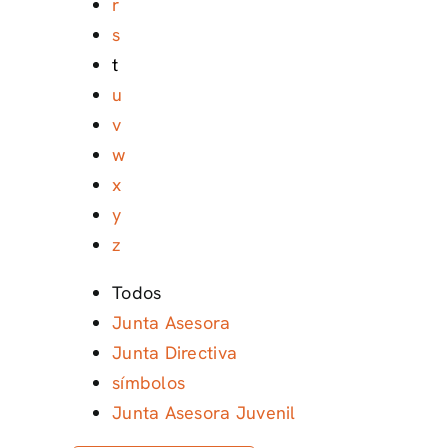
r
s
t
u
v
w
x
y
z
Todos
Junta Asesora
Junta Directiva
símbolos
Junta Asesora Juvenil